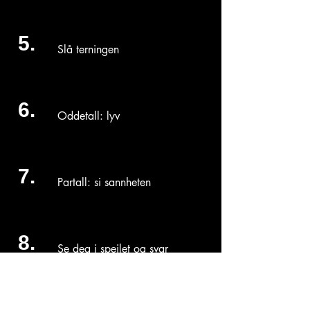
5.
Slå terningen
6.
Oddetall: lyv
7.
Partall: si sannheten
8.
Se deg i speilet og svar
høyt på spørsmålet